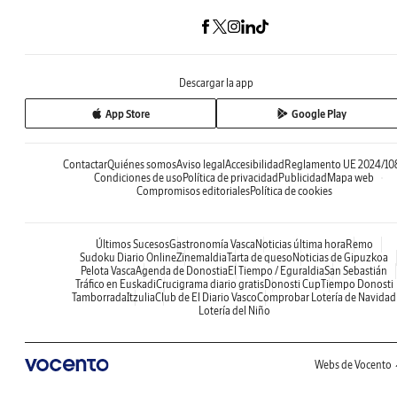
Descargar la app
App Store
Google Play
Contactar
Quiénes somos
Aviso legal
Accesibilidad
Reglamento UE 2024/10
Condiciones de uso
Política de privacidad
Publicidad
Mapa web
Compromisos editoriales
Política de cookies
Últimos Sucesos
Gastronomía Vasca
Noticias última hora
Remo
Sudoku Diario Online
Zinemaldia
Tarta de queso
Noticias de Gipuzkoa
Pelota Vasca
Agenda de Donostia
El Tiempo / Eguraldia
San Sebastián
Tráfico en Euskadi
Crucigrama diario gratis
Donosti Cup
Tiempo Donosti
Tamborrada
Itzulia
Club de El Diario Vasco
Comprobar Lotería de Navidad
Lotería del Niño
Webs de Vocento