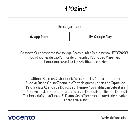
Descargar la app
App Store
Google Play
Contactar
Quiénes somos
Aviso legal
Accesibilidad
Reglamento UE 2024/10
Condiciones de uso
Política de privacidad
Publicidad
Mapa web
Compromisos editoriales
Política de cookies
Últimos Sucesos
Gastronomía Vasca
Noticias última hora
Remo
Sudoku Diario Online
Zinemaldia
Tarta de queso
Noticias de Gipuzkoa
Pelota Vasca
Agenda de Donostia
El Tiempo / Eguraldia
San Sebastián
Tráfico en Euskadi
Crucigrama diario gratis
Donosti Cup
Tiempo Donosti
Tamborrada
Itzulia
Club de El Diario Vasco
Comprobar Lotería de Navidad
Lotería del Niño
Webs de Vocento