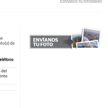
Envíanos tu foto
Bases
ue
oto(s) de
teléfono
 del
mento