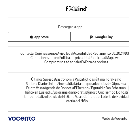
Descargar la app
App Store
Google Play
Contactar
Quiénes somos
Aviso legal
Accesibilidad
Reglamento UE 2024/10
Condiciones de uso
Política de privacidad
Publicidad
Mapa web
Compromisos editoriales
Política de cookies
Últimos Sucesos
Gastronomía Vasca
Noticias última hora
Remo
Sudoku Diario Online
Zinemaldia
Tarta de queso
Noticias de Gipuzkoa
Pelota Vasca
Agenda de Donostia
El Tiempo / Eguraldia
San Sebastián
Tráfico en Euskadi
Crucigrama diario gratis
Donosti Cup
Tiempo Donosti
Tamborrada
Itzulia
Club de El Diario Vasco
Comprobar Lotería de Navidad
Lotería del Niño
Webs de Vocento