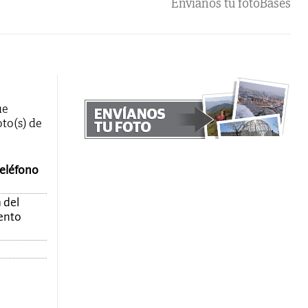
Envíanos tu foto
Bases
ue
oto(s) de
teléfono
 del
mento