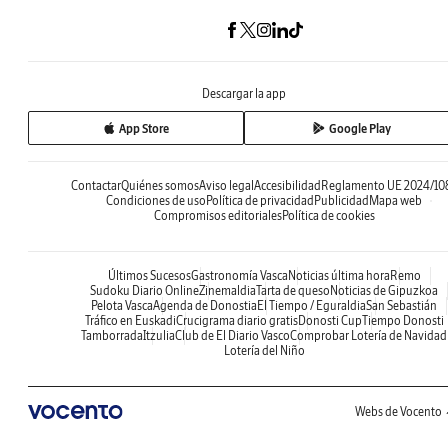
Descargar la app
App Store
Google Play
Contactar
Quiénes somos
Aviso legal
Accesibilidad
Reglamento UE 2024/10
Condiciones de uso
Política de privacidad
Publicidad
Mapa web
Compromisos editoriales
Política de cookies
Últimos Sucesos
Gastronomía Vasca
Noticias última hora
Remo
Sudoku Diario Online
Zinemaldia
Tarta de queso
Noticias de Gipuzkoa
Pelota Vasca
Agenda de Donostia
El Tiempo / Eguraldia
San Sebastián
Tráfico en Euskadi
Crucigrama diario gratis
Donosti Cup
Tiempo Donosti
Tamborrada
Itzulia
Club de El Diario Vasco
Comprobar Lotería de Navidad
Lotería del Niño
Webs de Vocento