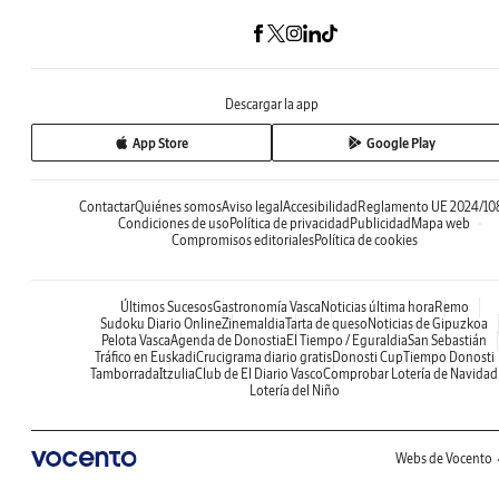
Descargar la app
App Store
Google Play
Contactar
Quiénes somos
Aviso legal
Accesibilidad
Reglamento UE 2024/10
Condiciones de uso
Política de privacidad
Publicidad
Mapa web
Compromisos editoriales
Política de cookies
Últimos Sucesos
Gastronomía Vasca
Noticias última hora
Remo
Sudoku Diario Online
Zinemaldia
Tarta de queso
Noticias de Gipuzkoa
Pelota Vasca
Agenda de Donostia
El Tiempo / Eguraldia
San Sebastián
Tráfico en Euskadi
Crucigrama diario gratis
Donosti Cup
Tiempo Donosti
Tamborrada
Itzulia
Club de El Diario Vasco
Comprobar Lotería de Navidad
Lotería del Niño
Webs de Vocento