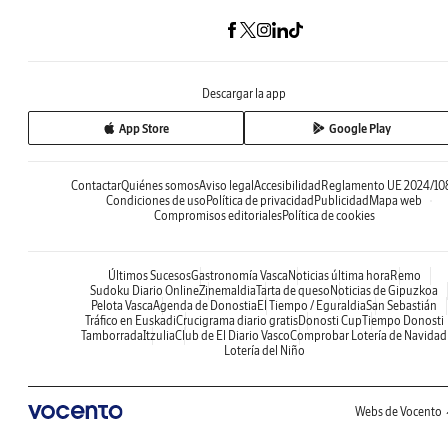
Descargar la app
App Store
Google Play
Contactar
Quiénes somos
Aviso legal
Accesibilidad
Reglamento UE 2024/10
Condiciones de uso
Política de privacidad
Publicidad
Mapa web
Compromisos editoriales
Política de cookies
Últimos Sucesos
Gastronomía Vasca
Noticias última hora
Remo
Sudoku Diario Online
Zinemaldia
Tarta de queso
Noticias de Gipuzkoa
Pelota Vasca
Agenda de Donostia
El Tiempo / Eguraldia
San Sebastián
Tráfico en Euskadi
Crucigrama diario gratis
Donosti Cup
Tiempo Donosti
Tamborrada
Itzulia
Club de El Diario Vasco
Comprobar Lotería de Navidad
Lotería del Niño
Webs de Vocento