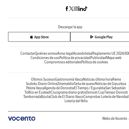
Descargar la app
App Store
Google Play
Contactar
Quiénes somos
Aviso legal
Accesibilidad
Reglamento UE 2024/10
Condiciones de uso
Política de privacidad
Publicidad
Mapa web
Compromisos editoriales
Política de cookies
Últimos Sucesos
Gastronomía Vasca
Noticias última hora
Remo
Sudoku Diario Online
Zinemaldia
Tarta de queso
Noticias de Gipuzkoa
Pelota Vasca
Agenda de Donostia
El Tiempo / Eguraldia
San Sebastián
Tráfico en Euskadi
Crucigrama diario gratis
Donosti Cup
Tiempo Donosti
Tamborrada
Itzulia
Club de El Diario Vasco
Comprobar Lotería de Navidad
Lotería del Niño
Webs de Vocento